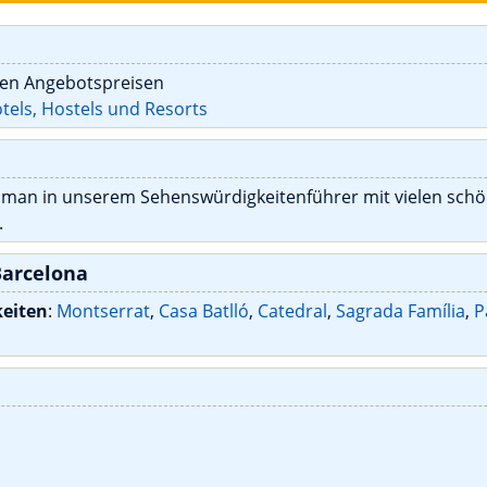
gen Angebotspreisen
tels, Hostels und Resorts
 man in unserem Sehenswürdigkeitenführer mit vielen sch
.
Barcelona
keiten
:
Montserrat
,
Casa Batlló
,
Catedral
,
Sagrada Família
,
P