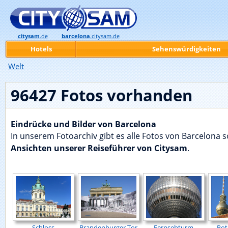
citysam
.de
barcelona
.citysam.de
Hotels
Sehenswürdigkeiten
Welt
96427 Fotos vorhanden
Eindrücke und Bilder von Barcelona
In unserem Fotoarchiv gibt es alle Fotos von Barcelona 
Ansichten unserer Reiseführer von Citysam
.
Schloss
Brandenburger Tor
Fernsehturm
Rot