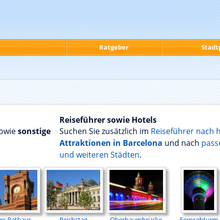
Ratgeber
Stadt
Reiseführer sowie Hotels
sowie
sonstige
Suchen Sie zusätzlich im
Reiseführer nach 
Attraktionen in Barcelona
und nach
pas
und weiteren Städten
.
es Rathaus
Reichstag
Oberbaumbrücke
Fernsehturm