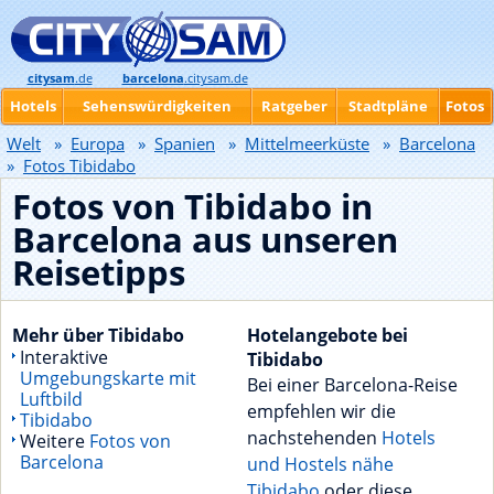
citysam
.de
barcelona
.citysam.de
Hotels
Sehenswürdigkeiten
Ratgeber
Stadtpläne
Fotos
Welt
»
Europa
»
Spanien
»
Mittelmeerküste
»
Barcelona
»
Fotos Tibidabo
Fotos von Tibidabo in
Barcelona aus unseren
Reisetipps
Mehr über Tibidabo
Hotelangebote bei
Interaktive
Tibidabo
Umgebungskarte mit
Bei einer Barcelona-Reise
Luftbild
empfehlen wir die
Tibidabo
nachstehenden
Hotels
Weitere
Fotos von
Barcelona
und Hostels nähe
Tibidabo
oder diese