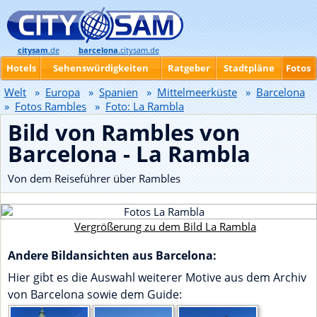
citysam
.de
barcelona
.citysam.de
Hotels
Sehenswürdigkeiten
Ratgeber
Stadtpläne
Fotos
Welt
»
Europa
»
Spanien
»
Mittelmeerküste
»
Barcelona
»
Fotos Rambles
»
Foto: La Rambla
Bild von Rambles von
Barcelona - La Rambla
Von dem Reiseführer über Rambles
Vergrößerung zu dem Bild La Rambla
Andere Bildansichten aus Barcelona:
Hier gibt es die Auswahl weiterer Motive aus dem Archiv
von Barcelona sowie dem Guide: